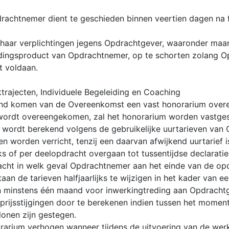
drachtnemer dient te geschieden binnen veertien dagen na 
haar verplichtingen jegens Opdrachtgever, waaronder maar
ingsproduct van Opdrachtnemer, op te schorten zolang Op
t voldaan.
rajecten, Individuele Begeleiding en Coaching
stand komen van de Overeenkomst een vast honorarium ove
wordt overeengekomen, zal het honorarium worden vastges
 wordt berekend volgens de gebruikelijke uurtarieven van
 worden verricht, tenzij een daarvan afwijkend uurtarief
s of per deelopdracht overgaan tot tussentijdse declarati
acht in welk geval Opdrachtnemer aan het einde van de opd
an de tarieven halfjaarlijks te wijzigen in het kader van ee
n minstens één maand voor inwerkingtreding aan Opdracht
rijsstijgingen door te berekenen indien tussen het moment
 lonen zijn gestegen.
arium verhogen wanneer tijdens de uitvoering van de werk