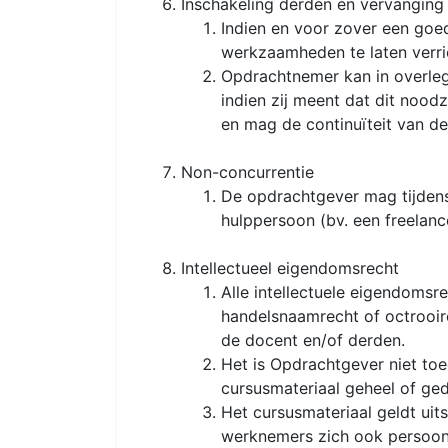
Inschakeling derden en vervanging
Indien en voor zover een goe
werkzaamheden te laten verri
Opdrachtnemer kan in overleg
indien zij meent dat dit nood
en mag de continuïteit van d
Non-concurrentie
De opdrachtgever mag tijdens
hulppersoon (bv. een freelan
Intellectueel eigendomsrecht
Alle intellectuele eigendomsr
handelsnaamrecht of octrooir
de docent en/of derden.
Het is Opdrachtgever niet to
cursusmateriaal geheel of ged
Het cursusmateriaal geldt uit
werknemers zich ook persoonl