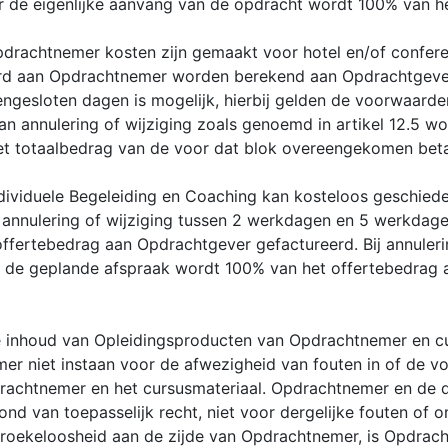
r de eigenlijke aanvang van de opdracht wordt 100% van h
drachtnemer kosten zijn gemaakt voor hotel en/of confere
oord aan Opdrachtnemer worden berekend aan Opdrachtgeve
engesloten dagen is mogelijk, hierbij gelden de voorwaarde
an annulering of wijziging zoals genoemd in artikel 12.5 
et totaalbedrag van de voor dat blok overeengekomen beta
Individuele Begeleiding en Coaching kan kosteloos geschie
j annulering of wijziging tussen 2 werkdagen en 5 werkda
fertebedrag aan Opdrachtgever gefactureerd. Bij annulerin
de geplande afspraak wordt 100% van het offertebedrag 
 inhoud van Opleidingsproducten van Opdrachtnemer en cur
r niet instaan voor de afwezigheid van fouten in of de vo
achtnemer en het cursusmateriaal. Opdrachtnemer en de do
nd van toepasselijk recht, niet voor dergelijke fouten of o
oekeloosheid aan de zijde van Opdrachtnemer, is Opdracht