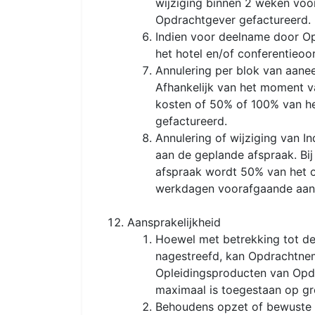
wijziging binnen 2 weken voo
Opdrachtgever gefactureerd.
Indien voor deelname door Op
het hotel en/of conferentie
Annulering per blok van aane
Afhankelijk van het moment v
kosten of 50% of 100% van h
gefactureerd.
Annulering of wijziging van 
aan de geplande afspraak. Bi
afspraak wordt 50% van het of
werkdagen voorafgaande aan 
Aansprakelijkheid
Hoewel met betrekking tot de
nagestreefd, kan Opdrachtneme
Opleidingsproducten van Opdr
maximaal is toegestaan op gro
Behoudens opzet of bewuste r