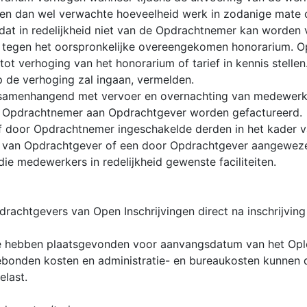
en dan wel verwachte hoeveelheid werk in zodanige mate o
 dat in redelijkheid niet van de Opdrachtnemer kan worde
 tegen het oorspronkelijke overeengekomen honorarium. O
ot verhoging van het honorarium of tarief in kennis stelle
de verhoging zal ingaan, vermelden.
ten samenhangend met vervoer en overnachting van medewer
 Opdrachtnemer aan Opdrachtgever worden gefactureerd.
f door Opdrachtnemer ingeschakelde derden in het kader
e van Opdrachtgever of een door Opdrachtgever aangeweze
ie medewerkers in redelijkheid gewenste faciliteiten.
rachtgevers van Open Inschrijvingen direct na inschrijvi
jde hebben plaatsgevonden voor aanvangsdatum van het Opl
ebonden kosten en administratie- en bureaukosten kunnen
last.