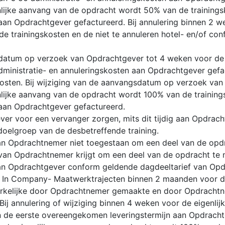
lijke aanvang van de opdracht wordt 50% van de trainingsk
aan Opdrachtgever gefactureerd. Bij annulering binnen 2 w
e trainingskosten en de niet te annuleren hotel- en/of co
sdatum op verzoek van Opdrachtgever tot 4 weken voor de 
ministratie- en annuleringskosten aan Opdrachtgever gefac
kosten. Bij wijziging van de aanvangsdatum op verzoek va
lijke aanvang van de opdracht wordt 100% van de trainings
aan Opdrachtgever gefactureerd.
ever voor een vervanger zorgen, mits dit tijdig aan Opdra
doelgroep van de desbetreffende training.
n Opdrachtnemer niet toegestaan om een deel van de opdra
n Opdrachtnemer krijgt om een deel van de opdracht te m
van Opdrachtgever conform geldende dagdeeltarief van Op
van In Company- Maatwerktrajecten binnen 2 maanden voor d
rkelijke door Opdrachtnemer gemaakte en door Opdrachtne
Bij annulering of wijziging binnen 4 weken voor de eigenli
 de eerste overeengekomen leveringstermijn aan Opdrachtge